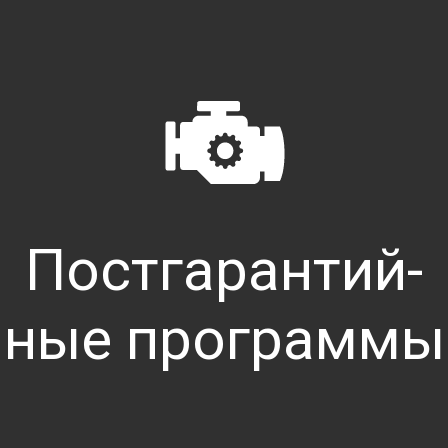
Постгарантий-
Как активировать систему 
ные программы
В случае возникновения экстренной с
воспользуйтесь ручным режимом акт
голосовой связи расположен в верхне