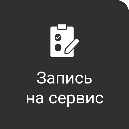
ЭРА-ГЛОНАСС представляет собой сист
экстренных служб и передавать важн
Цель создания системы
С 1 января 2017 года система ЭРА-ГЛ
выпускаемых в обращение на террито
является снижение уровня смертности
Запись
оперативных служб. По статистике оч
крайне необходима и может предотвра
на сервис