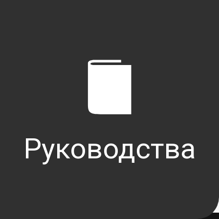
Мы ждём Вас в
официальных ди
центрах Subaru!
Руковод
ства
Записаться на сервис