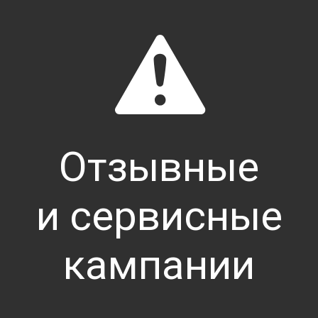
Система ЭРА-ГЛОНАСС в ав
Отзывные
Весь модельный ряд автомобилей SUBA
системой вызова экстренных операт
и сервисные
кампании