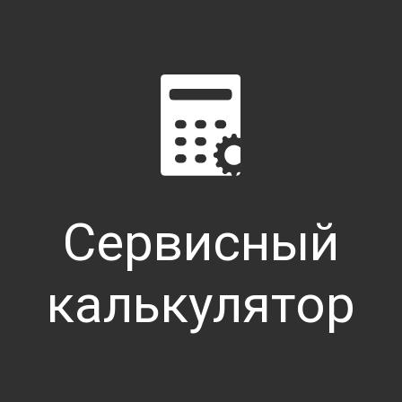
Принцип работы системы
Система позволяет установить голос
передвижной сети связи стандарта GS
котором сработала хотя бы одна поду
службу 112. После получения набора 
экстренные службы: МЧС, скорую помо
водителем или пассажиром в ручном 
Сервисный
калькулятор
ГЛОНАСС/GPS
АВТОМОБИЛЬНЫ
ТЕРМИНАЛ
«ЭРА-ГЛОНАСС»