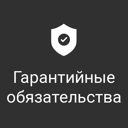
Для осуществления экстренного вызо
Нажмите и удерживайте не менее 1 
Система попытается установить г
Вами и оператором для уточнения 
экстренной ситуации.
Сообщите оператору информацию о
В случае если экстренная помощь н
признан ложным и отклонен, в про
будет передана в службу экстренн
Гарантийные
С более подробной информацией Вы м
в руководстве по системе "ЭРА-ГЛОН
обязательства
Руководства